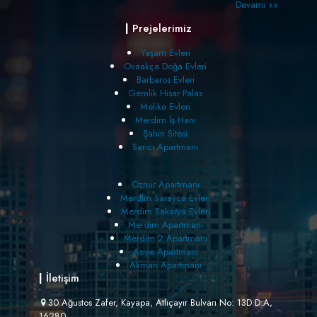
Devamı »»
|
Prejelerimiz
Yaşam Evleri
Ovaakça Doğa Evleri
Barbaros Evleri
Gemlik Hisar Palas
Melike Evleri
Merdim İş Hanı
Şahin Sitesi
Sarıcı Apartmanı
Öznur Apartmanı
Merdim Sarayca Evleri
Merdim Sakarya Evleri
Merdim Apartmanı
Merdim 2 Apartmanı
Asiye Apartmanı
Akman Apartmanı
|
İletişim
30 Ağustos Zafer, Kayapa, Atlıçayır Bulvarı No: 13D D:A,
16280