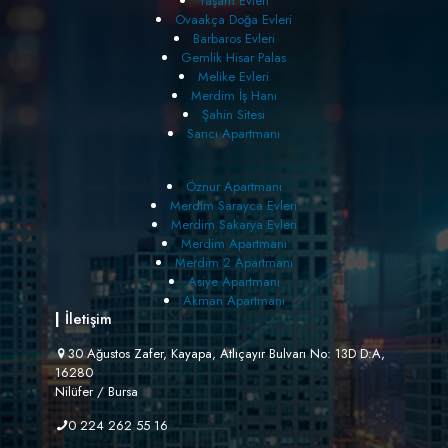
Yaşam Evleri
Ovaakça Doğa Evleri
Barbaros Evleri
Gemlik Hisar Palas
Melike Evleri
Merdim İş Hanı
Şahin Sitesi
Sarıcı Apartmanı
Öznur Apartmanı
Merdim Sarayca Evleri
Merdim Sakarya Evleri
Merdim Apartmanı
Merdim 2 Apartmanı
Asiye Apartmanı
Akman Apartmanı
|
İletişim
30 Ağustos Zafer, Kayapa, Atlıçayır Bulvarı No: 13D D:A,
16280
Nilüfer / Bursa
0 224 262 55 16