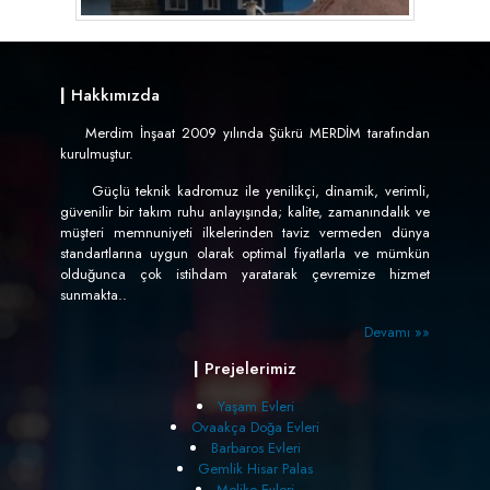
|
Hakkımızda
Merdim İnşaat 2009 yılında Şükrü MERDİM tarafından
kurulmuştur.
Güçlü teknik kadromuz ile yenilikçi, dinamik, verimli,
güvenilir bir takım ruhu anlayışında; kalite, zamanındalık ve
müşteri memnuniyeti ilkelerinden taviz vermeden dünya
standartlarına uygun olarak optimal fiyatlarla ve mümkün
olduğunca çok istihdam yaratarak çevremize hizmet
sunmakta..
Devamı »»
|
Prejelerimiz
Yaşam Evleri
Ovaakça Doğa Evleri
Barbaros Evleri
Gemlik Hisar Palas
Melike Evleri