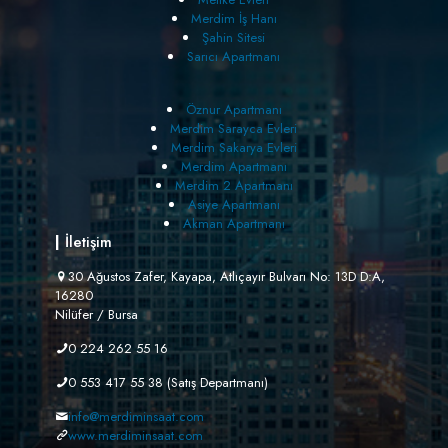
Merdim İş Hanı
Şahin Sitesi
Sarıcı Apartmanı
Öznur Apartmanı
Merdim Sarayca Evleri
Merdim Sakarya Evleri
Merdim Apartmanı
Merdim 2 Apartmanı
Asiye Apartmanı
Akman Apartmanı
|
İletişim
30 Ağustos Zafer, Kayapa, Atlıçayır Bulvarı No: 13D D:A,
16280
Nilüfer / Bursa
0 224 262 55 16
0 553 417 55 38
(Satış Departmanı)
info@merdiminsaat.com
www.merdiminsaat.com