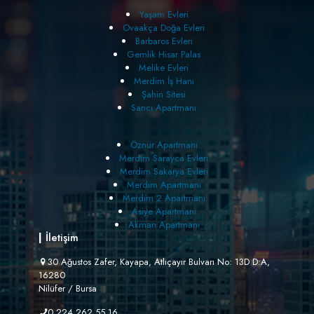
Yaşam Evleri
Ovaakça Doğa Evleri
Barbaros Evleri
Gemlik Hisar Palas
Melike Evleri
Merdim İş Hanı
Şahin Sitesi
Sarıcı Apartmanı
Öznur Apartmanı
Merdim Sarayca Evleri
Merdim Sakarya Evleri
Merdim Apartmanı
Merdim 2 Apartmanı
Asiye Apartmanı
Akman Apartmanı
|
İletişim
30 Ağustos Zafer, Kayapa, Atlıçayır Bulvarı No: 13D D:A,
16280
Nilüfer / Bursa
0 224 262 55 16